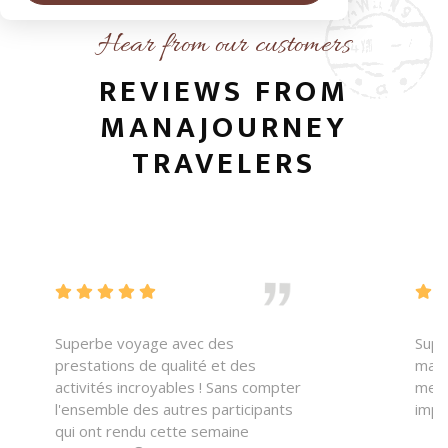
Hear from our customers
REVIEWS FROM
MANAJOURNEY
TRAVELERS
    
 
Superbe voyage avec des
Supe
prestations de qualité et des
mana
activités incroyables ! Sans compter
merv
l'ensemble des autres participants
impli
qui ont rendu cette semaine