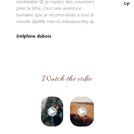
inoubliable 😍 Je repars des souvenirs
Lyne
plein la tête, c'est une aventure
humaine que je recommande à tout le
monde 🤗Mille mercis ManaJourney 🙏
Delphine dubois
Watch the video

