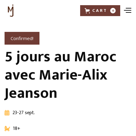
CART
0
Confirmed!
5 jours au Maroc
avec Marie-Alix
Jeanson
23-27 sept.

18+
