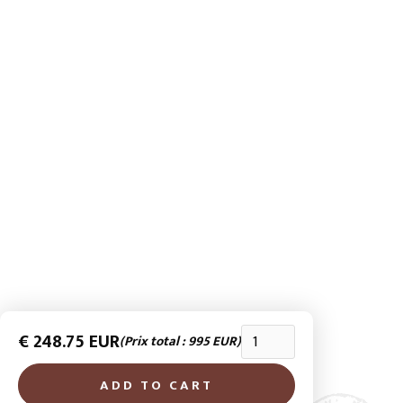
J’ai pensé le programme afin que chacune puisse y vivre
une expérience dépaysante et unique, et repartir avec
de beaux souvenirs.
Ce voyage représente pour moi un profond souhait.
Celui de provoquer de belles rencontres, de passer du
virtuel au réel, de mieux vous connaître.
Ce projet me réjouit profondément, j’espère qu’il vous
rejoindra également !

€ 248.75 EUR
(Prix total : 995 EUR)