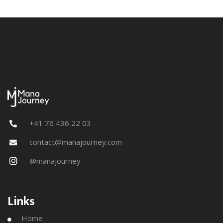
+41 76 436 22 03

contact@manajourney.com

@manajourney

Links
Home
