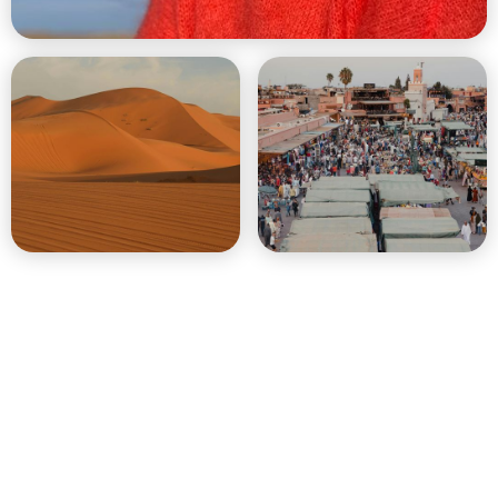
Un acompte de 25 % est requis pour confirmer votre réservation, le
solde étant à régler avant le début du voyage. Il est possible de
CONSULTEZ NOTRE FAQ
payer le reste en plusieurs fois -
POUR PLUS DE DÉTAILS.
5 jours au Maroc avec Marie-Alix
Jeanson