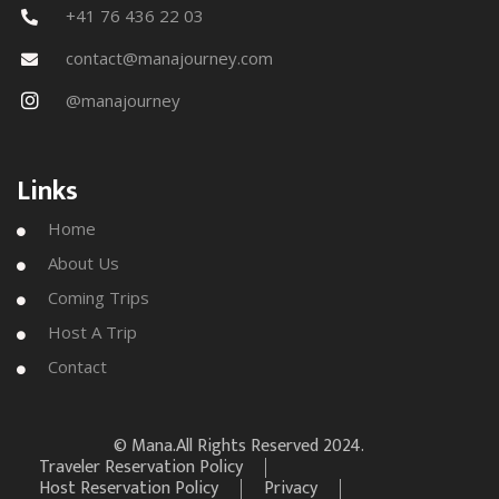
+41 76 436 22 03

contact@manajourney.com

@manajourney

Links
Home

About Us

Coming Trips

Host A Trip

Contact

© Mana
.All Rights Reserved 2024.
Traveler Reservation Policy
Host Reservation Policy
Privacy