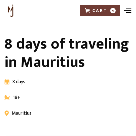
CART
0
8 days of traveling
in Mauritius
8 days

18+

Mauritius
