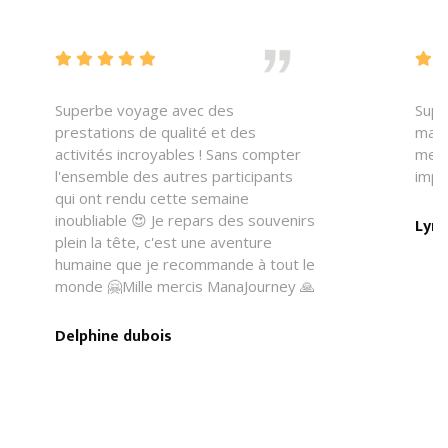
    
 
Superbe voyage avec des
Supe
prestations de qualité et des
mana
activités incroyables ! Sans compter
merv
l'ensemble des autres participants
impli
qui ont rendu cette semaine
inoubliable 😍 Je repars des souvenirs
Lyne
plein la tête, c'est une aventure
humaine que je recommande à tout le
monde 🤗Mille mercis ManaJourney 🙏
Delphine dubois