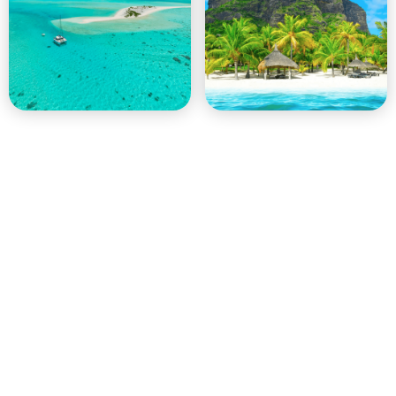
Un acompte de 25 % est requis pour confirmer votre réservation, le
solde étant à régler avant le début du voyage. Il est possible de
CONSULTEZ NOTRE FAQ
payer le reste en plusieurs fois -
POUR PLUS DE DÉTAILS.
8 days of traveling in Mauritius
(Full price: 2,700 EUR)
Travelers