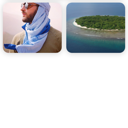
Un acompte de 25 % est requis pour confirmer votre réservation, le
solde étant à régler avant le début du voyage. Il est possible de
CONSULTEZ NOTRE FAQ
payer le reste en plusieurs fois -
POUR PLUS DE DÉTAILS.
Expédition survie sur une ile
déserte en Indonésie
(Prix total : 2380 EUR)
Travelers