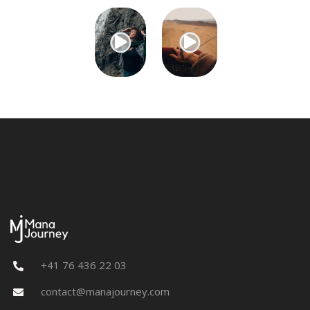


+41 76 436 22 03

contact@manajourney.com
